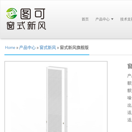
首页
产品中心
技术支
Home
»
产品中心
»
窗式新风
» 窗式新风旗舰版
产
额
额
噪
出
适
适