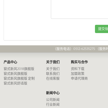
提交
（服务电话）0512-62535275 （服务时间）
产品中心
关于我们
购买与合作
窗式新风2018旗舰版
关于我们
资料下载
窗式新风旗舰版
联系我们
加盟政策
窗式新风旗舰版 定制
在线客服
申请代理商
窗式新风舒适版
新闻中心
公司新闻
行业新闻