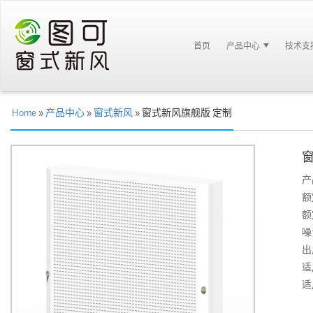
首页
产品中心
技术支
Home
»
产品中心
»
窗式新风
» 窗式新风旗舰版 定制
产
额
额
噪
出
适
适